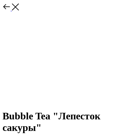
Bubble Tea "Лепесток
сакуры"